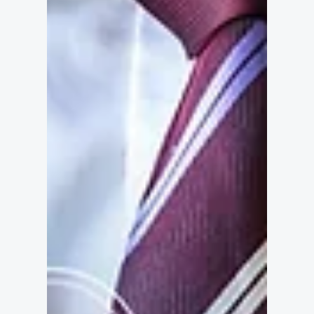
ると何が変わる？】 昔は… 「広告を出さなけれ
ば、新規のお客さんは増えない」そんな常識が当
たり前で した。 でも今は、 Google マップ・ホー
ムページ・SNS など、自社メディアを使った情報
発信 が主流になっています。 それでも…手間が
かかる 続けられない 業者に任せればかなりの費
用がかかる。 という声は多く、結果として従来の
媒