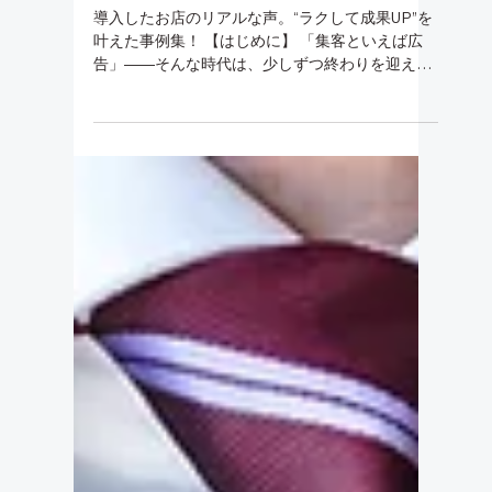
読了時間: 5分
第14 回 「え、そんな
に？！」AI があなたの“集客チ
ーム”になる未来
導入したお店のリアルな声。“ラクして成果UP”を
叶えた事例集！ 【はじめに】 「集客といえば広
告」――そんな時代は、少しずつ終わりを迎えて
います。 チラシやポータルサイト、リスティング
広告などに頼って集客をしていたお店も、今は
「自分たちで発信する情報」が集客の中心になり
つつあります。 そして、それを支えてくれるのが
AI です。 Ai Self Navi と InfoBiz を導入したオー
ナーたちは、「もっと早く始めておけばよかっ
た」と実感しています。 今回は、広告中心の集客
方法から卒業し、「情報発信をAI と一緒に育て
る」ことで成 果を上げているお店のリアルなスト
ーリーをご紹介します。 【AI が“集客チーム”にな