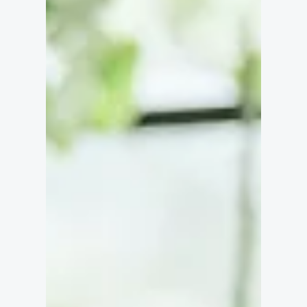
読了時間: 4分
第13 回 「何がダメか教え
て！」AI があなたのホームペ
ージを分析＆アドバイス
AI がデータを分析して改善案を提案！最後の判断
はオーナー次第！ 【はじめに】 「ホームページ
を作ったのに、なかなかお客さんが増えない…」
「どこを直せば、もっと 集客につながるの？」
そんな悩み、ありませんか？ でも、いざ改善しよ
うと思っても… ・ どこから手をつければいいの
か分からない ・ 業者に頼むと高額な費用がかか
る ・ 自分で調べても、情報が多すぎて混乱す
る・・ というのが現実ではないでしょう か。 そ
こで、Ai Self Navi × InfoBiz があなたの強力なサ
ポート役になります！ AI があなたのホームペー
ジを「分析」し、「改善提案」をしてくれる。 専
門知識がなく ても、オーナー自身で「選んで」
「判断」するだけ。 簡単に、しかも効果的にホー