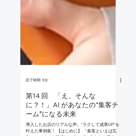
読了時間: 5分