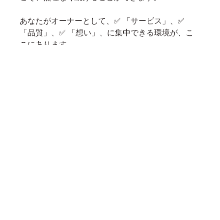
あなたがオーナーとして、✅ 「サービス」、✅ 
「品質」、✅ 「想い」、に集中できる環境が、こ
こにあります。
【次回予告】
・「ウソ情報はバレます！」Google マップで嫌わ
れないためのルール 
・正しい情報発信とユーザーとの信頼関係の築き
方を、一緒に学んでいきましょ
う！
MEO
AI
SEO戦略
Google検索
Googleマップ