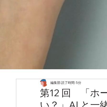
編集部
読了時間: 5分
第12 回 「
い？」AI と